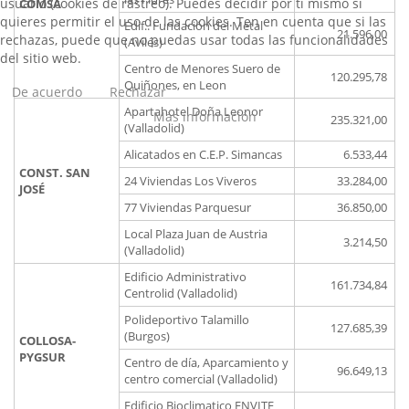
usuario (cookies de rastreo). Puedes decidir por ti mismo si
COMSA
quieres permitir el uso de las cookies. Ten en cuenta que si las
Edif.. Fundación del Metal
21.596,00
rechazas, puede que no puedas usar todas las funcionalidades
(Avilés)
del sitio web.
Centro de Menores Suero de
120.295,78
Quiñones, en Leon
De acuerdo
Rechazar
Apartahotel Doña Leonor
Más información
235.321,00
(Valladolid)
Alicatados en C.E.P. Simancas
6.533,44
CONST. SAN
24 Viviendas Los Viveros
33.284,00
JOSÉ
77 Viviendas Parquesur
36.850,00
Local Plaza Juan de Austria
3.214,50
(Valladolid)
Edificio Administrativo
161.734,84
Centrolid (Valladolid)
Polideportivo Talamillo
127.685,39
(Burgos)
COLLOSA-
PYGSUR
Centro de día, Aparcamiento y
96.649,13
centro comercial (Valladolid)
Edificio Bioclimatico ENVITE