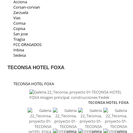
Acciona
Corsan-corvian
Zarzuela
Vias
Comsa
Copisa
San jose
Tragsa
FCC-DRAGADOS
Inbisa
Sedesa
Indeza
Collosa
TECONSA HOTEL FOXA
Aspica
Ic iruña
Priasa
TECONSA HOTEL FOXA
Padeser
Teconsa
Parrado
TECONSA HOTEL FOXA
Ecp
Residencial Toscana