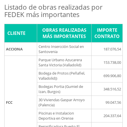
Listado de obras realizadas por
FEDEK más importantes
OBRAS REALIZADAS
IMPORTE
CLIENTE
MÁS IMPORTANTES
CONTRATO
Centro Insercción Social en
ACCIONA
187.076,54
Santovenia
Parque Urbano Azucarera
153.738,00
Santa Victoria (Valladolid)
Bodega de Protos (Peñafiel,
699.906,80
Valladolid))
Bodegas Portia (Gumiel de
348.516,52
Izan, Burgos)
30 Viviendas Gaspar Arroyo
FCC
99.047,56
(Palencia)
Piscinas e Instalacion
204.337,64
Deportiva en Orense
Regasificadora Puerto El