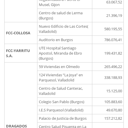
63.067,52
Musel, Gijon
Centro de salud de Lerma
21.396,19
(Burgos)
Nuevo Edificio de Las Cortes(
580.195,55
Valladolid)
FCC-COLLOSA
Auditorio en Burgos
786.076,41
UTE Hospital Santiago
FCC-YARRITU
Apostol, Miranda de Ebro
199.431,82
S.A.
(Burgos)
59 Viviendas en Olmedo
265.496,22
124 Viviendas “La Joya” en
338.188,93
Parquesol, Valladolid
Centro de Salud Canterac,
15.125,00
Valladolid
Colegio San Pablo (Burgos)
105.883,60
I.E.S Parquesol (Valladolid)
49.670,80
Palacio de Justicia de Burgos
157.212,82
DRAGADOS
Centro Salud Pisuerga en La