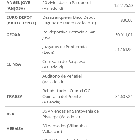
ANGEL JOVE
20 viviendas en Parquesol
152.475,53
(ANJOSA)
(Valladolid)
EURO DEPOT
Desatranque en Brico Depot
830,00
(BRICO DEPOT)
Laguna de Duero (Valladolid)
Polideportivo Patrocinio San
GEOXA
50.011,01
José
Juzgados de Ponferrada
51.161,90
(León)
Comisaría de Parquesol
CEINSA
(Valladolid)
Auditorio de Peñafiel
(Valladolid)
Rehabilitación Cuartel G.C.
TRAGSA
Quintana del Puente
34.607,24
(Palencia)
36 Viviendas en Santovenia de
ACR
Pisuerga (Valladolid)
30 Adosados (Villanubla,
HERVISA
Valladolid)