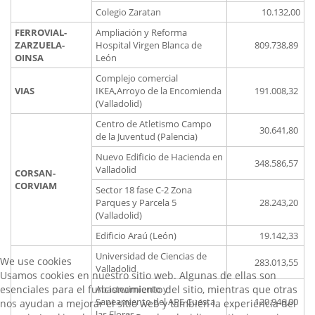
Colegio Zaratan
10.132,00
FERROVIAL-
Ampliación y Reforma
ZARZUELA-
Hospital Virgen Blanca de
809.738,89
OINSA
León
Complejo comercial
VIAS
IKEA,Arroyo de la Encomienda
191.008,32
(Valladolid)
Centro de Atletismo Campo
30.641,80
de la Juventud (Palencia)
Nuevo Edificio de Hacienda en
348.586,57
Valladolid
CORSAN-
CORVIAM
Sector 18 fase C-2 Zona
Parques y Parcela 5
28.243,20
(Valladolid)
Edificio Araú (León)
19.142,33
Universidad de Ciencias de
We use cookies
283.013,55
Valladolid
Usamos cookies en nuestro sitio web. Algunas de ellas son
esenciales para el funcionamiento del sitio, mientras que otras
Abastecimiento y
Saneamiento del APE Cuesta
120.946,00
nos ayudan a mejorar el sitio web y también la experiencia del
las Flores