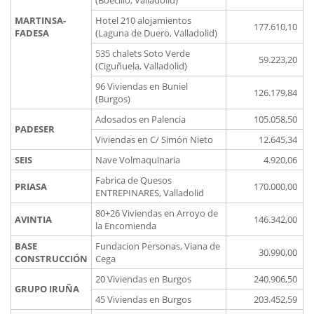
(Boecillo, Valladolid)
MARTINSA-
Hotel 210 alojamientos
177.610,10
FADESA
(Laguna de Duero, Valladolid)
535 chalets Soto Verde
59.223,20
(Ciguñuela, Valladolid)
96 Viviendas en Buniel
126.179,84
(Burgos)
Adosados en Palencia
105.058,50
PADESER
Viviendas en C/ Simón Nieto
12.645,34
SEIS
Nave Volmaquinaria
4.920,06
Fabrica de Quesos
PRIASA
170.000,00
ENTREPINARES, Valladolid
80+26 Viviendas en Arroyo de
AVINTIA
146.342,00
la Encomienda
BASE
Fundacion Personas, Viana de
30.990,00
CONSTRUCCIÓN
Cega
20 Viviendas en Burgos
240.906,50
GRUPO IRUÑA
45 Viviendas en Burgos
203.452,59