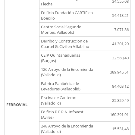
34.555,08
Flecha
Edificio Fundación CARTIF en
54.413,21
Boecillo
Centro Social Segundo
7.071,36
Montes, Valladolid
Derribo y Construccion de
41.301,20
Cuartel G. Civil en Villablino
CEIP Quintanadueñas
32.560,40
(Burgos)
126 Arroyo de la Encomienda
389.945,51
(Valladolid)
Fabrica Panibérica de
84.403,12
Levaduras (Valladolid)
Piscina de Canterac
25.829,49
(Valladolid)
FERROVIAL
Edificio P.E.P.A. Infovest
160.391,91
(Aviles)
248 Arroyo de la Encomienda
15.531,48
(Valladolid)