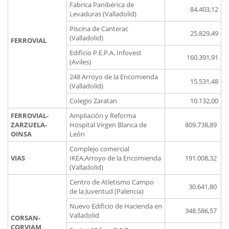
Fabrica Panibérica de
84.403,12
Levaduras (Valladolid)
Piscina de Canterac
25.829,49
(Valladolid)
FERROVIAL
Edificio P.E.P.A. Infovest
160.391,91
(Aviles)
248 Arroyo de la Encomienda
15.531,48
(Valladolid)
Colegio Zaratan
10.132,00
FERROVIAL-
Ampliación y Reforma
ZARZUELA-
Hospital Virgen Blanca de
809.738,89
OINSA
León
Complejo comercial
VIAS
IKEA,Arroyo de la Encomienda
191.008,32
(Valladolid)
Centro de Atletismo Campo
30.641,80
de la Juventud (Palencia)
Nuevo Edificio de Hacienda en
348.586,57
Valladolid
CORSAN-
CORVIAM