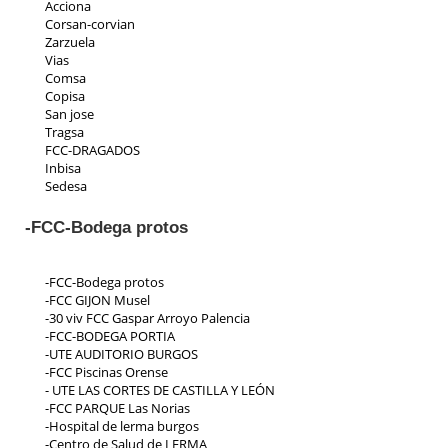
Acciona
Corsan-corvian
Zarzuela
Vias
Comsa
Copisa
San jose
Tragsa
FCC-DRAGADOS
Inbisa
Sedesa
Indeza
Collosa
-FCC-Bodega protos
Aspica
Ic iruña
Priasa
-FCC-Bodega protos
Padeser
-FCC GIJON Musel
Teconsa
-30 viv FCC Gaspar Arroyo Palencia
Parrado
-FCC-BODEGA PORTIA
Ecp
-UTE AUDITORIO BURGOS
Residencial Toscana
-FCC Piscinas Orense
- UTE LAS CORTES DE CASTILLA Y LEÓN
-FCC PARQUE Las Norias
-Hospital de lerma burgos
-Centro de Salud de LERMA