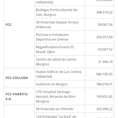
Valladolid))
Bodegas Portia (Gumiel de
348.516,52
Izan, Burgos)
30 Viviendas Gaspar Arroyo
FCC
99.047,56
(Palencia)
Piscinas e Instalacion
204.337,64
Deportiva en Orense
Regasificadora Puerto El
63.067,52
Musel, Gijon
Centro de salud de Lerma
21.396,19
(Burgos)
Nuevo Edificio de Las Cortes(
580.195,55
Valladolid)
FCC-COLLOSA
Auditorio en Burgos
786.076,41
UTE Hospital Santiago
FCC-YARRITU
Apostol, Miranda de Ebro
199.431,82
S.A.
(Burgos)
59 Viviendas en Olmedo
265.496,22
124 Viviendas “La Joya” en