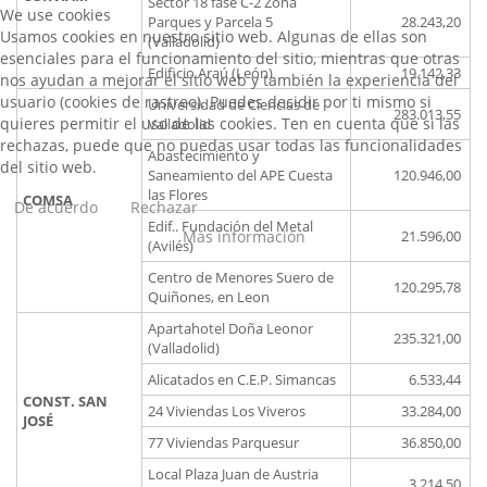
Sector 18 fase C-2 Zona
We use cookies
Parques y Parcela 5
28.243,20
Usamos cookies en nuestro sitio web. Algunas de ellas son
(Valladolid)
esenciales para el funcionamiento del sitio, mientras que otras
Edificio Araú (León)
19.142,33
nos ayudan a mejorar el sitio web y también la experiencia del
usuario (cookies de rastreo). Puedes decidir por ti mismo si
Universidad de Ciencias de
283.013,55
quieres permitir el uso de las cookies. Ten en cuenta que si las
Valladolid
rechazas, puede que no puedas usar todas las funcionalidades
Abastecimiento y
del sitio web.
Saneamiento del APE Cuesta
120.946,00
las Flores
COMSA
De acuerdo
Rechazar
Edif.. Fundación del Metal
Más información
21.596,00
(Avilés)
Centro de Menores Suero de
120.295,78
Quiñones, en Leon
Apartahotel Doña Leonor
235.321,00
(Valladolid)
Alicatados en C.E.P. Simancas
6.533,44
CONST. SAN
24 Viviendas Los Viveros
33.284,00
JOSÉ
77 Viviendas Parquesur
36.850,00
Local Plaza Juan de Austria
3.214,50