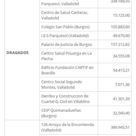
338.188,93
Parquesol, Valladolid
Centro de Salud Canterac,
15.125,00
Valladolid
Colegio San Pablo (Burgos)
105.883,60
I.E.S Parquesol (Valladolid)
49.670,80
Palacio de Justicia de Burgos
157.212,82
DRAGADOS
Centro Salud Pisuerga en La
34.555,08
Flecha
Edificio Fundación CARTIF en
54.413,21
Boecillo
Centro Social Segundo
7.071,36
Montes, Valladolid
Derribo y Construccion de
41.301,20
Cuartel G. Civil en Villablino
CEIP Quintanadueñas
32.560,40
(Burgos)
126 Arroyo de la Encomienda
389.945,51
(Valladolid)