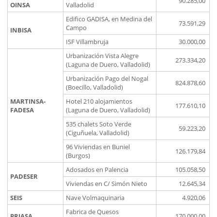
90.285,00
OINSA
Valladolid
Edifico GADISA, en Medina del
73.591,29
Campo
INBISA
ISF Villambruja
30.000,00
Urbanización Vista Alegre
273.334,20
(Laguna de Duero, Valladolid)
Urbanización Pago del Nogal
824.878,60
(Boecillo, Valladolid)
MARTINSA-
Hotel 210 alojamientos
177.610,10
FADESA
(Laguna de Duero, Valladolid)
535 chalets Soto Verde
59.223,20
(Ciguñuela, Valladolid)
96 Viviendas en Buniel
126.179,84
(Burgos)
Adosados en Palencia
105.058,50
PADESER
Viviendas en C/ Simón Nieto
12.645,34
SEIS
Nave Volmaquinaria
4.920,06
Fabrica de Quesos
PRIASA
170.000,00