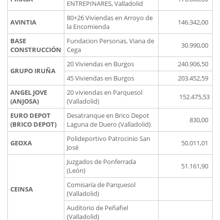
ENTREPINARES, Valladolid
80+26 Viviendas en Arroyo de
AVINTIA
146.342,00
la Encomienda
BASE
Fundacion Personas, Viana de
30.990,00
CONSTRUCCIÓN
Cega
20 Viviendas en Burgos
240.906,50
GRUPO IRUÑA
45 Viviendas en Burgos
203.452,59
ANGEL JOVE
20 viviendas en Parquesol
152.475,53
(ANJOSA)
(Valladolid)
EURO DEPOT
Desatranque en Brico Depot
830,00
(BRICO DEPOT)
Laguna de Duero (Valladolid)
Polideportivo Patrocinio San
GEOXA
50.011,01
José
Juzgados de Ponferrada
51.161,90
(León)
Comisaría de Parquesol
CEINSA
(Valladolid)
Auditorio de Peñafiel
(Valladolid)