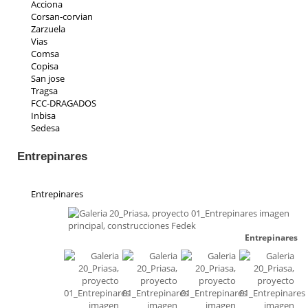
Acciona
Corsan-corvian
Zarzuela
Vias
Comsa
Copisa
San jose
Tragsa
FCC-DRAGADOS
Inbisa
Sedesa
Indeza
Collosa
Entrepinares
Aspica
Ic iruña
Priasa
Entrepinares
Padeser
Teconsa
Parrado
Entrepinares
Ecp
Residencial Toscana