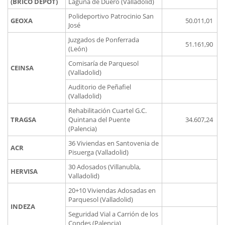
(BRICO DEPOT)
Laguna de Duero (Valladolid)
Polideportivo Patrocinio San
GEOXA
50.011,01
José
Juzgados de Ponferrada
51.161,90
(León)
Comisaría de Parquesol
CEINSA
(Valladolid)
Auditorio de Peñafiel
(Valladolid)
Rehabilitación Cuartel G.C.
TRAGSA
Quintana del Puente
34.607,24
(Palencia)
36 Viviendas en Santovenia de
ACR
Pisuerga (Valladolid)
30 Adosados (Villanubla,
HERVISA
Valladolid)
20+10 Viviendas Adosadas en
Parquesol (Valladolid)
INDEZA
Seguridad Vial a Carrión de los
Condes (Palencia)