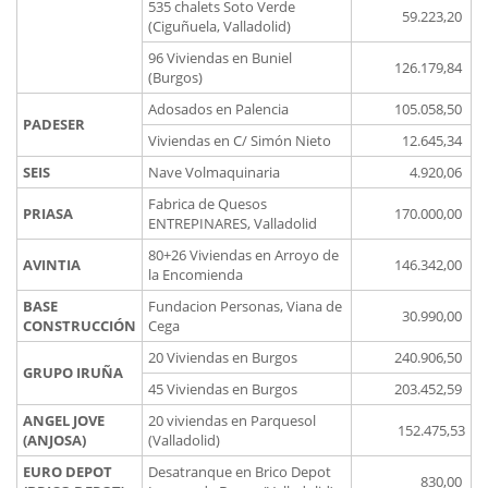
535 chalets Soto Verde
59.223,20
(Ciguñuela, Valladolid)
96 Viviendas en Buniel
126.179,84
(Burgos)
Adosados en Palencia
105.058,50
PADESER
Viviendas en C/ Simón Nieto
12.645,34
SEIS
Nave Volmaquinaria
4.920,06
Fabrica de Quesos
PRIASA
170.000,00
ENTREPINARES, Valladolid
80+26 Viviendas en Arroyo de
AVINTIA
146.342,00
la Encomienda
BASE
Fundacion Personas, Viana de
30.990,00
CONSTRUCCIÓN
Cega
20 Viviendas en Burgos
240.906,50
GRUPO IRUÑA
45 Viviendas en Burgos
203.452,59
ANGEL JOVE
20 viviendas en Parquesol
152.475,53
(ANJOSA)
(Valladolid)
EURO DEPOT
Desatranque en Brico Depot
830,00