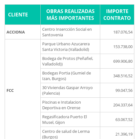
OBRAS REALIZADAS
IMPORTE
CLIENTE
MÁS IMPORTANTES
CONTRATO
Centro Insercción Social en
ACCIONA
187.076,54
Santovenia
Parque Urbano Azucarera
153.738,00
Santa Victoria (Valladolid)
Bodega de Protos (Peñafiel,
699.906,80
Valladolid))
Bodegas Portia (Gumiel de
348.516,52
Izan, Burgos)
30 Viviendas Gaspar Arroyo
FCC
99.047,56
(Palencia)
Piscinas e Instalacion
204.337,64
Deportiva en Orense
Regasificadora Puerto El
63.067,52
Musel, Gijon
Centro de salud de Lerma
21.396,19
(Burgos)