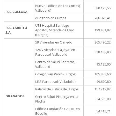
Nuevo Edificio de Las Cortes(
580.195,55
Valladolid)
FCC-COLLOSA
Auditorio en Burgos
786.076,41
UTE Hospital Santiago
FCC-YARRITU
Apostol, Miranda de Ebro
199.431,82
S.A.
(Burgos)
59 Viviendas en Olmedo
265.496,22
124 Viviendas “La Joya” en
338.188,93
Parquesol, Valladolid
Centro de Salud Canterac,
15.125,00
Valladolid
Colegio San Pablo (Burgos)
105.883,60
I.E.S Parquesol (Valladolid)
49.670,80
Palacio de Justicia de Burgos
157.212,82
DRAGADOS
Centro Salud Pisuerga en La
34.555,08
Flecha
Edificio Fundación CARTIF en
54.413,21
Boecillo