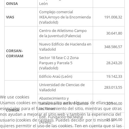
OINSA
León
Complejo comercial
VIAS
IKEA,Arroyo de la Encomienda
191.008,32
(Valladolid)
Centro de Atletismo Campo
30.641,80
de la Juventud (Palencia)
Nuevo Edificio de Hacienda en
348.586,57
Valladolid
CORSAN-
CORVIAM
Sector 18 fase C-2 Zona
Parques y Parcela 5
28.243,20
(Valladolid)
Edificio Araú (León)
19.142,33
Universidad de Ciencias de
283.013,55
Valladolid
We use cookies
Abastecimiento y
Usamos cookies en nuestro sitio web. Algunas de ellas son
Saneamiento del APE Cuesta
120.946,00
esenciales para el funcionamiento del sitio, mientras que otras
las Flores
COMSA
nos ayudan a mejorar el sitio web y también la experiencia del
Edif.. Fundación del Metal
21.596,00
usuario (cookies de rastreo). Puedes decidir por ti mismo si
(Avilés)
quieres permitir el uso de las cookies. Ten en cuenta que si las