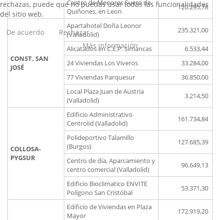
Centro de Menores Suero de
rechazas, puede que no puedas usar todas las funcionalidades
120.295,78
Quiñones, en Leon
del sitio web.
Apartahotel Doña Leonor
235.321,00
De acuerdo
Rechazar
(Valladolid)
Más información
Alicatados en C.E.P. Simancas
6.533,44
CONST. SAN
24 Viviendas Los Viveros
33.284,00
JOSÉ
77 Viviendas Parquesur
36.850,00
Local Plaza Juan de Austria
3.214,50
(Valladolid)
Edificio Administrativo
161.734,84
Centrolid (Valladolid)
Polideportivo Talamillo
127.685,39
(Burgos)
COLLOSA-
PYGSUR
Centro de día, Aparcamiento y
96.649,13
centro comercial (Valladolid)
Edificio Bioclimatico ENVITE
53.371,30
Polígono San Cristóbal
Edificio de Viviendas en Plaza
172.919,20
Mayor